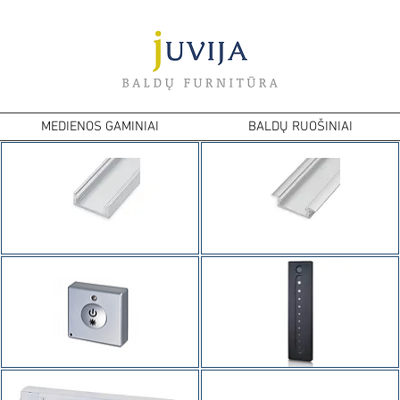
MEDIENOS GAMINIAI
BALDŲ RUOŠINIAI
LED
LED
Prisukamas
Frezuojamas
profilis
profilis
Belaidis
LED
valdiklis
Valdiklis
(Kvadratinis)
(Pultelis)