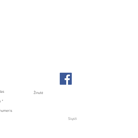
ekite su mumis
Siųsti