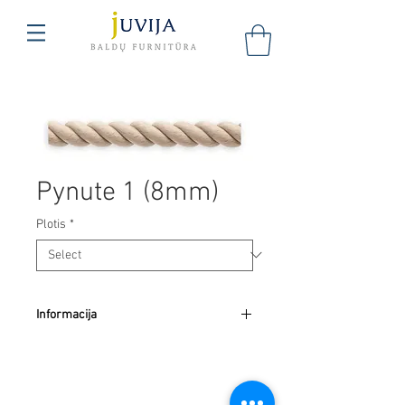
Pynute 1 (8mm)
Plotis
*
Informacija
Kaina nurodyta už 1m.
UAB "Juvija"