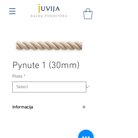
Pynute 1 (30mm)
Plotis
*
Informacija
Kaina nurodyta už 1m.
UAB "Juvija"