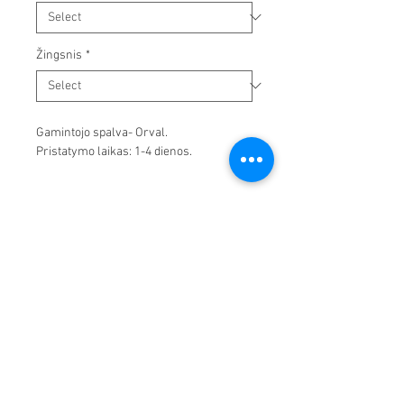
Žingsnis
*
Gamintojo spalva- Orval.
Pristatymo laikas: 1-4 dienos.
UAB "Juvija"
+37069859888
Info@Juvija.lt
Svajonės 38
Klaipėda LT-94101
Įm/kodas
304425304
PVM kodas LT100010550611