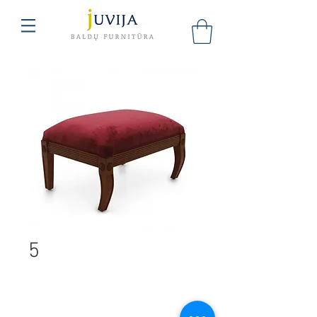
5
UAB "Juvija"