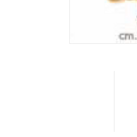
UAB "Juvija"
+37069859888
Info@Juvija.lt
Svajonės 38
Klaipėda LT-94101
Įm/kodas 304425304
PVM kodas