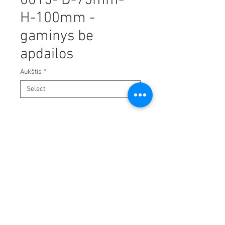
0015- D-75mm-
H-100mm -
gaminys be
apdailos
Aukštis
*
UAB "Juvija"
+37069859888
Info@Juvija.lt
Svajonės 38
Klaipėda LT-94101
Įm/kodas
304425304
PVM kodas LT100010550611