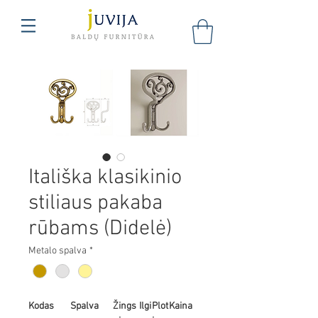
Itališka klasikinio
stiliaus pakaba
rūbams (Didelė)
Metalo spalva
*
Kodas
Spalva
Žings
Ilgi
Plot
Kaina