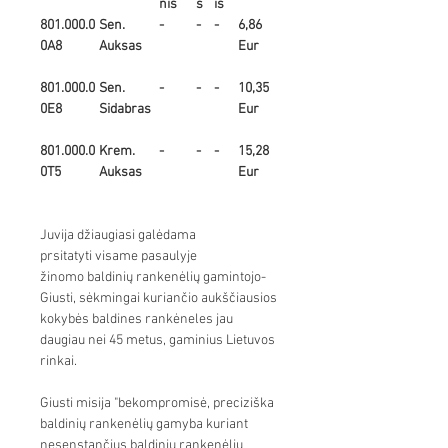
nis
s
is
801.000.0
Sen.
-
-
-
6,86
0A8
Auksas
Eur
801.000.0
Sen.
-
-
-
10,35
0E8
Sidabras
Eur
801.000.0
Krem.
-
-
-
15,28
0T5
Auksas
Eur
Juvija džiaugiasi galėdama
prsitatyti visame pasaulyje
žinomo baldinių rankenėlių gamintojo-
Giusti, sėkmingai kuriančio aukščiausios
kokybės baldines rankėneles jau
daugiau nei 45 metus, gaminius Lietuvos
rinkai.
Giusti misija "bekompromisė, preciziška
baldinių rankenėlių gamyba kuriant
nesenstančius baldinių rankenėlių